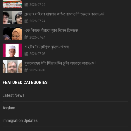
2026-07-25
লন্ডনের সাইবার হামলায় জড়িত বাংলাদেশি তরুণের কারাদণ্ড!
2026-07-24
এক শিশুকে বাঁচাতে প্রাণ দিলেন তিনজন!
2026-07-24
মাহবীর ট্যালেন্টপুলে বৃত্তি পেয়েছে
2026-07-08
যুক্তরাজ‍্যে টাটা স্টিলের টিন চুরির অপরাধে কারাদণ্ড !
2026-06-03
FEATURED CATEGORIES
Latest News
Asylum
Immigration Updates